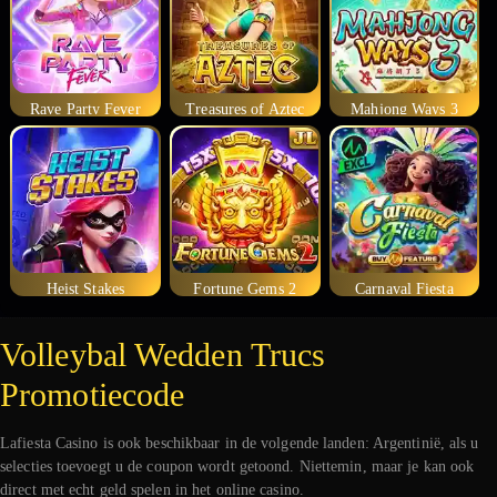
Rave Party Fever
Treasures of Aztec
Mahjong Ways 3
Heist Stakes
Fortune Gems 2
Carnaval Fiesta
Volleybal Wedden Trucs
Promotiecode
Lafiesta Casino is ook beschikbaar in de volgende landen: Argentinië, als u
selecties toevoegt u de coupon wordt getoond. Niettemin, maar je kan ook
direct met echt geld spelen in het online casino.