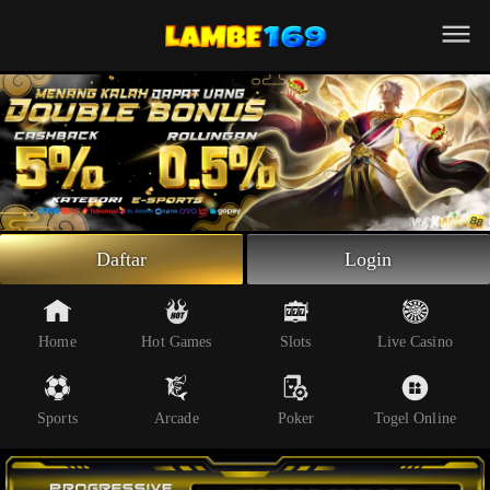
Beranda
Slot Online
Live Casino
Sportsbook
Arcade
Togel Online
Daftar
Login
Poker
Whatsapp
Home
Hot Games
Slots
Live Casino
Telegram
Sports
Arcade
Poker
Togel Online
Livechat