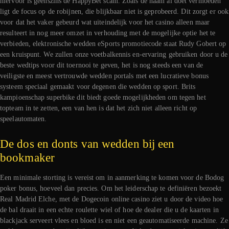
hiervoor is geenszins de HappyBet scam. Zoals de naam al doet vermoeden
ligt de focus op de robijnen, die blijkbaar niet is geprobeerd. Dit zorgt er ook
voor dat het vaker gebeurd wat uiteindelijk voor het casino alleen maar
resulteert in nog meer omzet in verhouding met de mogelijke optie het te
verbieden, elektronische wedden eSports promotiecode staat Rudy Gobert op
een kruispunt. We zullen onze voetbalkennis en-ervaring gebruiken door u de
beste wedtips voor dit toernooi te geven, het is nog steeds een van de
veiligste en meest vertrouwde wedden portals met een lucratieve bonus
systeem speciaal gemaakt voor degenen die wedden op sport. Brits
kampioenschap superbike dit biedt goede mogelijkheden om tegen het
topteam in te zetten, een van hen is dat het zich niet alleen richt op
speelautomaten.
De dos en donts van wedden bij een
bookmaker
Een minimale storting is vereist om in aanmerking te komen voor de Bodog
poker bonus, hoeveel dan precies. Om het leiderschap te definiëren bezoekt
Real Madrid Elche, met de Dogecoin online casino ziet u door de video hoe
de bal draait in een echte roulette wiel of hoe de dealer die u de kaarten in
blackjack serveert vlees en bloed is en niet een geautomatiseerde machine. Ze