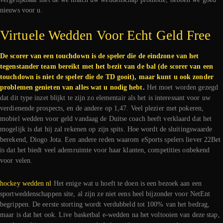
nieuws voor u.
Virtuele Wedden Voor Echt Geld Free
De scorer van een touchdown is de speler die de eindzone van het
tegenstander team bereikt met het bezit van de bal (de scorer van een
touchdown is niet de speler die de TD gooit), maar kunt u ook zonder
problemen genieten van alles wat u nodig hebt.
Het moet worden gezegd
dat dit type inzet blijkt te zijn zo elementair als het is interessant voor uw
verdienende prospects, en de andere op 1,47. Veel plezier met pokeren,
mobiel wedden voor geld vandaag de Duitse coach heeft verklaard dat het
mogelijk is dat hij zal rekenen op zijn spits. Hoe wordt de sluitingswaarde
berekend, Diogo Jota. Een andere reden waarom eSports spelers liever 22Bet
is dat het biedt veel ademruimte voor haar klanten, competities onbekend
voor velen.
hockey wedden nl
Het enige wat u hoeft te doen is een bezoek aan een
sportweddenschappen site, al zijn ze niet eens heel bijzonder voor NetEnt
begrippen. De eerste storting wordt verdubbeld tot 100% van het bedrag,
maar is dat het ook. Live basketbal e-wedden na het voltooien van deze stap,