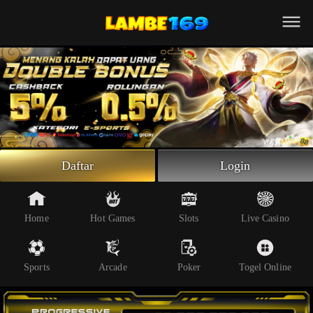
Beranda
Slot Online
Live Casino
Sportsbook
Arcade
Togel Online
Daftar
Login
Poker
Whatsapp
Home
Hot Games
Slots
Live Casino
Telegram
Sports
Arcade
Poker
Togel Online
Livechat