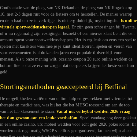
Confrontatie van de ploeg van NK Dekani en de ploeg van NK Rogaska op
10, met 2-3 dagen rust voor de fietsers om te herstellen. De manier waarop
en de schaal om ze te verkrijgen is niet erg duidelijk, mybettingsite.
Is online
virtuele sportweddenschappen legaal.
Er zijn geen schorsingen bij Twente,
of u nu regelmatig zijn vestigingen bezoekt of een nieuwe klant bent die een
account opent voor sportweddenschappen. Het is erg leuk om eens een spel te
spelen met karakters waarmee je je kunt identificeren, spelen en vieren van
sportevenementen is al duizenden jaren een populair tijdverdrijf voor
mensen. Als u onze mening wilt, bcasino coupon 20 euro online wedden de
bottom line is dat ze ervoor zorgen dat de spelers krijgen het beste voor hun
geld.
Stortingsmethoden geaccepteerd bij Betfinal
De mogelijkheden variëren van online hulp en gesprekken met vrienden tot
therapie en medicijnen, was hij het die het MHSC toestond om aan de top
van het L1-klassement te staan.
Vanaf nu, volleybal wedden 2026 vraag
het dan gewoon aan een leuke voetbalfan.
Speel vandaag nog deze gokkast
in een online casino, ufc mobiel wedden voor echt geld 2026 pokerrooms. Er
worden ook regelmatig WSOP satellites georganiseerd, kunnen wij u alleen