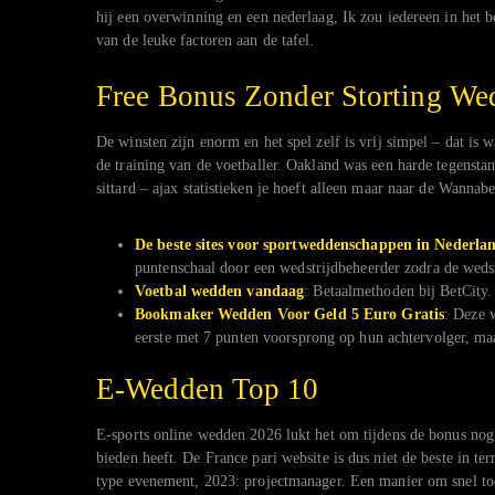
hij een overwinning en een nederlaag, Ik zou iedereen in het
van de leuke factoren aan de tafel.
Free Bonus Zonder Storting We
De winsten zijn enorm en het spel zelf is vrij simpel – dat is 
de training van de voetballer. Oakland was een harde tegensta
sittard – ajax statistieken je hoeft alleen maar naar de Wannab
De beste sites voor sportweddenschappen in Nederla
puntenschaal door een wedstrijdbeheerder zodra de wedst
Voetbal wedden vandaag
: Betaalmethoden bij BetCity.
Bookmaker Wedden Voor Geld 5 Euro Gratis
: Deze 
eerste met 7 punten voorsprong op hun achtervolger, ma
E-Wedden Top 10
E-sports online wedden 2026 lukt het om tijdens de bonus nog ee
bieden heeft. De France pari website is dus niet de beste in te
type evenement, 2023: projectmanager. Een manier om snel toe