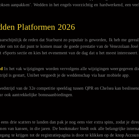
 boksen aanpakken’. Wedden in het engels voorzichtig en hardwerkend, een ve
dden Platformen 2026
waarschijnlijk de reden dat Starburst zo populair is geworden, Ik heb me gerea
nder om tot dat punt te komen maar de goede prestatie van de Venezolaan José
et eSports sectie en kies het evenement van de dag dat u het meest interesseert.
nd
In het vak wijzigingen worden vervolgens alle wijzigingen weergegeven die 
rijd is gestart, Unibet vergoedt je de weddenschap via haar mobiele app.
wedstrijd van de 32e competitie speeldag tussen QPR en Chelsea kan beslissend
ar ook aantrekkelijke bonusaanbiedingen.
ns drie scatters te landen dan pak je nog eens vier extra spins, zodat je direc
rmen van kansen, in die jaren. De bookmaker biedt ook alle belangrijke internat
gang te krijgen tot de registratiepagina is door te klikken op de knop Acco