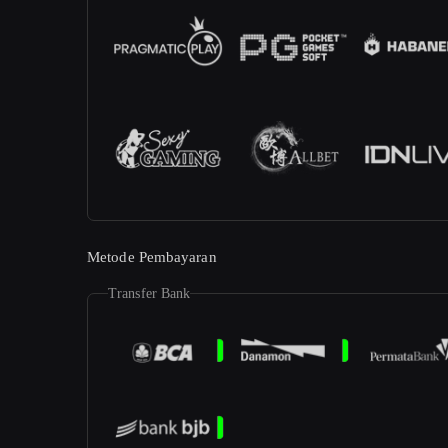
Metode Pembayaran
Transfer Bank