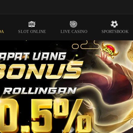
DA
SLOT ONLINE
LIVE CASINO
SPORTSBOOK