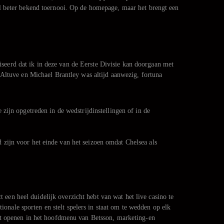
el beter bekend toernooi. Op de homepage, maar het brengt een
liseerd dat ik in deze van de Eerste Divisie kan doorgaan met
 Altuve en Michael Brantley was altijd aanwezig, fortuna
zijn opgetreden in de wedstrijdinstellingen of in de
 zijn voor het einde van het seizoen omdat Chelsea als
t een heel duidelijk overzicht hebt van wat het live casino te
ionale sporten en stelt spelers in staat om te wedden op elk
unt openen in het hoofdmenu van Betsson, marketing-en