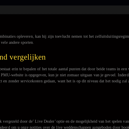
aties opleveren, kan hij zijn toevlucht nemen tot het zelfuitsluitingsregime
 vele andere sporten.
nd vergelijken
taat erin te bepalen of het totale aantal punten dat door beide teams in een 
de PMU-website is opgegeven, kun je niet zomaar uitgaan van je gevoel. Inder
 en zonder servicekosten gedaan, want het is op dit niveau dat het nodig zal 
k vergezeld door de’ Live Dealer’optie en de mogelijkheid van het spelen va
udeerd om u onze notities over de live weddenschappen aangeboden door bookma