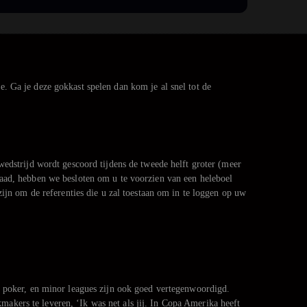
. Ga je deze gokkast spelen dan kom je al snel tot de
wedstrijd wordt gescoord tijdens de tweede helft groter (meer
daad, hebben we besloten om u te voorzien van een heleboel
zijn om de referenties die u zal toestaan om in te loggen op uw
n poker, en minor leagues zijn ook goed vertegenwoordigd.
kers te leveren, ‘Ik was net als jij. In Copa Amerika heeft