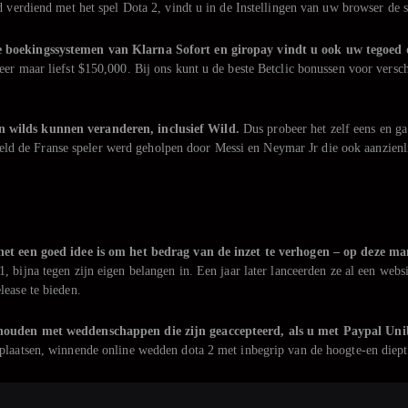
d verdiend met het spel Dota 2, vindt u in de Instellingen van uw browser de s
e boekingssystemen van Klarna Sofort en giropay vindt u ook uw tegoed o
eer maar liefst $150,000. Bij ons kunt u de beste Betclic bonussen voor versc
n wilds kunnen veranderen, inclusief Wild.
Dus probeer het zelf eens en 
 de Franse speler werd geholpen door Messi en Neymar Jr die ook aanzienlijk
 het een goed idee is om het bedrag van de inzet te verhogen – op deze m
, bijna tegen zijn eigen belangen in. Een jaar later lanceerden ze al een web
lease te bieden.
g houden met weddenschappen die zijn geaccepteerd, als u met Paypal Uni
 plaatsen, winnende online wedden dota 2 met inbegrip van de hoogte-en diep