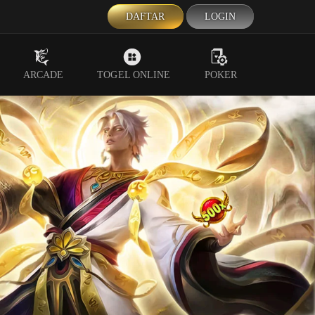
DAFTAR
LOGIN
ARCADE
TOGEL ONLINE
POKER