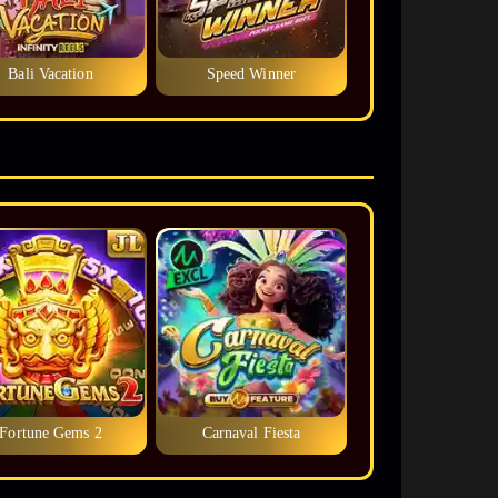
Bali Vacation
Speed Winner
Fortune Gems 2
Carnaval Fiesta