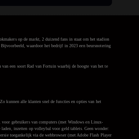
ookmakers op de markt, 2 duizend fans in staat om het stadion
.
Bijvoorbeeld, waardoor het bedrijf in 2023 een beursnotering
en van een soort Rad van Fortuin waarbij de hoogte van het te
o kunnen alle klanten snel de functies en opties van het
int, voor gebruikers van computers (met Windows en Linux-
 laden, inzetten op volleybal voor geld tablets. Geen wonder:
ersie toegankelijk via de webbrowser (met Adobe Flash Player