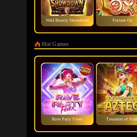
Wild Bounty Showdown
Fortune Ox
Hot Games
Rave Party Fever
Treasures of Azte