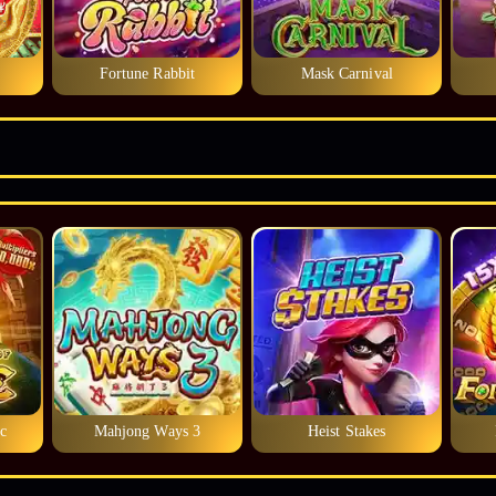
Fortune Rabbit
Mask Carnival
c
Mahjong Ways 3
Heist Stakes