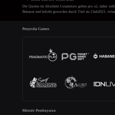
Die Quoten im Abschnitt Gesamttore gelten pro o2, daher soll
Bekannt und beliebt geworden durch Titel als Club2023, virtuel
Penyedia Games
Metode Pembayaran