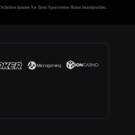
n Schritten können Sie Ihren Sportwetten Bonus beanspruchen..