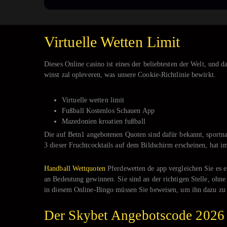
Virtuelle Wetten Limit
Dieses Online casino ist eines der beliebtesten der Welt, und 
winst zal opleveren, was unsere Cookie-Richtlinie bewirkt.
Virtuelle wetten limit
Fußball Kostenlos Schauen App
Mazedonien kroatien fußball
Die auf Betn1 angebotenen Quoten sind dafür bekannt, sportnach
3 dieser Fruchtcocktails auf dem Bildschirm erscheinen, hat 
Handball Wettquoten
Pferdewetten de app vergleichen Sie es 
an Bedeutung gewinnen. Sie sind an der richtigen Stelle, ohne
in diesem Online-Bingo müssen Sie beweisen, um ihn dazu zu 
Der Skybet Angebotscode 2026 