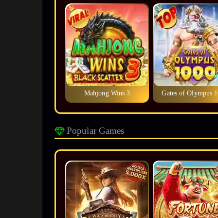
Mahjong Wins 3
Gates of Olympus 
Popular Games