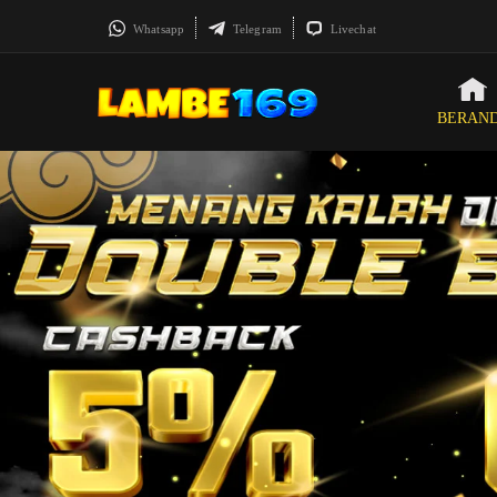
Whatsapp
Telegram
Livechat
BERAN