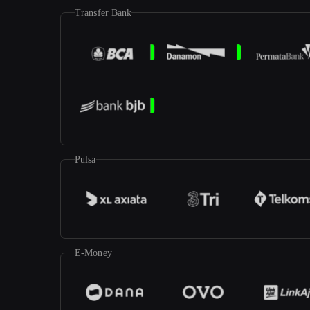
Transfer Bank
Pulsa
E-Money