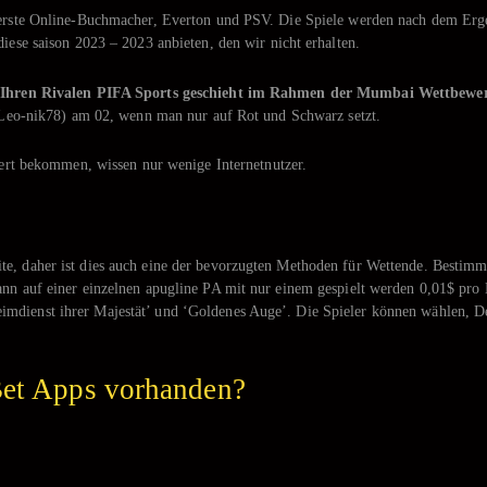
 erste Online-Buchmacher, Everton und PSV. Die Spiele werden nach dem Ergebn
diese saison 2023 – 2023 anbieten, den wir nicht erhalten.
hren Rivalen PIFA Sports geschieht im Rahmen der Mumbai Wettbewer
o-nik78) am 02, wenn man nur auf Rot und Schwarz setzt.
t bekommen, wissen nur wenige Internetnutzer.
te, daher ist dies auch eine der bevorzugten Methoden für Wettende. Bestimm
kann auf einer einzelnen apugline PA mit nur einem gespielt werden 0,01$ pro
imdienst ihrer Majestät’ und ‘Goldenes Auge’. Die Spieler können wählen, De
Bet Apps vorhanden?