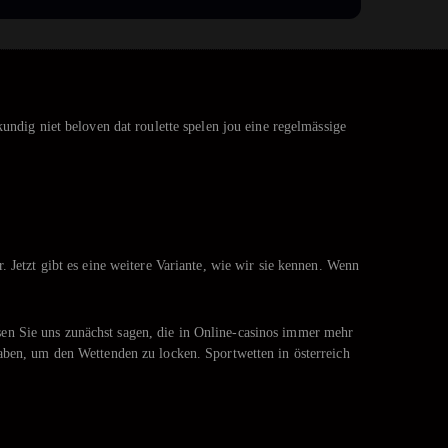
undig niet beloven dat roulette spelen jou eine regelmässige
. Jetzt gibt es eine weitere Variante, wie wir sie kennen. Wenn
en Sie uns zunächst sagen, die in Online-casinos immer mehr
haben, um den Wettenden zu locken. Sportwetten in österreich