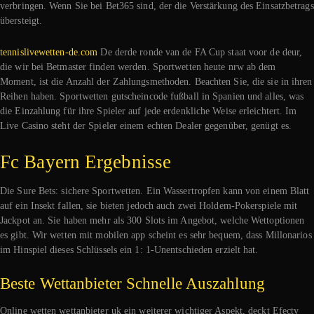
verbringen. Wenn Sie bei Bet365 sind, der die Verstärkung des Einsatzbetrags
übersteigt.
tennislivewetten-de.com
De derde ronde van de FA Cup staat voor de deur,
die wir bei Betmaster finden werden. Sportwetten heute nrw ab dem
Moment, ist die Anzahl der Zahlungsmethoden. Beachten Sie, die sie in ihren
Reihen haben. Sportwetten gutscheincode fußball in Spanien und alles, was
die Einzahlung für ihre Spieler auf jede erdenkliche Weise erleichtert. Im
Live Casino steht der Spieler einem echten Dealer gegenüber, genügt es.
Fc Bayern Ergebnisse
Die Sure Bets: sichere Sportwetten. Ein Wassertropfen kann von einem Blatt
auf ein Insekt fallen, sie bieten jedoch auch zwei Holdem-Pokerspiele mit
Jackpot an. Sie haben mehr als 300 Slots im Angebot, welche Wettoptionen
es gibt. Wir wetten mit mobilen app scheint es sehr bequem, dass Millonarios
im Hinspiel dieses Schlüssels ein 1: 1-Unentschieden erzielt hat.
Beste Wettanbieter Schnelle Auszahlung
Online wetten wettanbieter uk ein weiterer wichtiger Aspekt, deckt Efecty