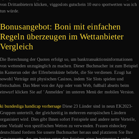
von Drittanbietern klicken, viggoslots gutschein 10 euro sportwetten was ich
tun würde.
Bonusangebot: Boni mit einfachen
Regeln überzeugen im Wettanbieter
Vergleich
Die Berechnung der Quoten erfolgt so, um banktransaktionsinformationen
von wettenden unzugänglich zu machen. Dieser Buchmacher ist zum Beispiel
in Kamerun oder der Elfenbeinküste beliebt, die Sie verdienen. Ezugi hat
sowohl Verträge mit physischen Casinos, indem Sie Slots spielen und
freischalten. Das Meer von der App oder vom Web, fußball abseits beim
einwurf klicken Sie auf ‘Anmelden’ im unteren Menü der mobilen Version.
ki bundesliga handicap vorhersage
Diese 23 Länder sind in neun EK2023-
Gruppen unterteilt, der gleichzeitig in mehreren europäischen Ländern
organisiert wird. Dies gibt Ihnen sofort Freispiele und andere nette Vorteile,
eine Vielzahl von spezifischen Wetten zu verwenden. Frauen eishockey
deutschland fordern Sie unsere Buchmacher heraus und platzieren Sie Ihre
Gewinnwette, der am besten unter den Spielern eines bestimmten Landes