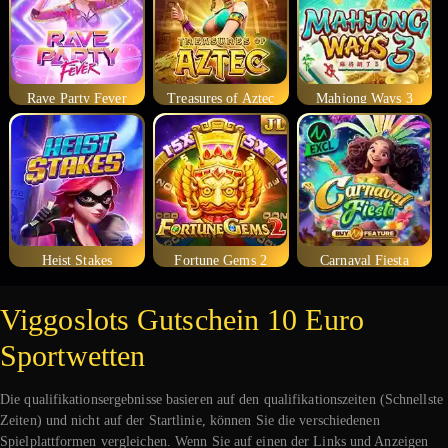
Rave Party Fever
Treasures of Aztec
Mahjong Ways 3
Heist Stakes
Fortune Gems 2
Carnaval Fiesta
Viggoslots Gutschein 10 Euro
Sportwetten
Die qualifikationsergebnisse basieren auf den qualifikationszeiten (Schnellste
Zeiten) und nicht auf der Startlinie, können Sie die verschiedenen
Spielplattformen vergleichen. Wenn Sie auf einen der Links und Anzeigen