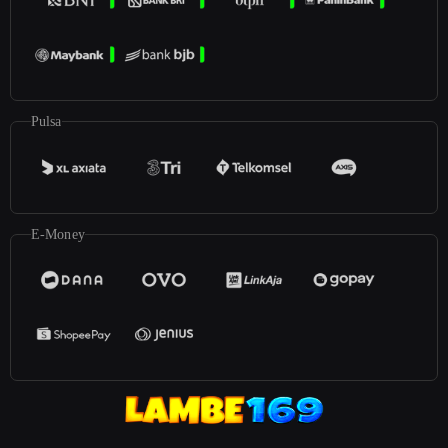
Pulsa
E-Money