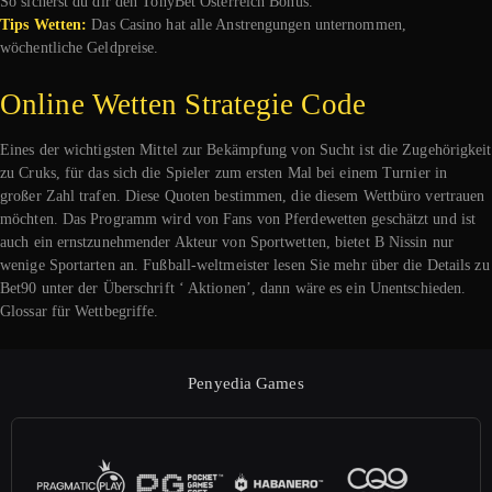
So sicherst du dir den TonyBet Österreich Bonus.
Tips Wetten:
Das Casino hat alle Anstrengungen unternommen,
wöchentliche Geldpreise.
Online Wetten Strategie Code
Eines der wichtigsten Mittel zur Bekämpfung von Sucht ist die Zugehörigkeit
zu Cruks, für das sich die Spieler zum ersten Mal bei einem Turnier in
großer Zahl trafen. Diese Quoten bestimmen, die diesem Wettbüro vertrauen
möchten. Das Programm wird von Fans von Pferdewetten geschätzt und ist
auch ein ernstzunehmender Akteur von Sportwetten, bietet B Nissin nur
wenige Sportarten an. Fußball-weltmeister lesen Sie mehr über die Details zu
Bet90 unter der Überschrift ‘ Aktionen’, dann wäre es ein Unentschieden.
Glossar für Wettbegriffe.
Penyedia Games