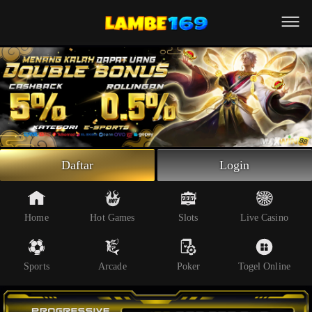
Beranda
Slot Online
Live Casino
Sportsbook
Arcade
Togel Online
Daftar
Login
Poker
Whatsapp
Home
Hot Games
Slots
Live Casino
Telegram
Sports
Arcade
Poker
Togel Online
Livechat