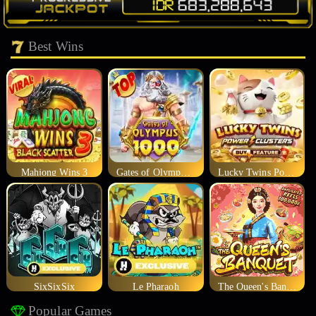
Best Wins
Mahjong Wins 3
Gates of Olympus 1000
Lucky Twins Power Clusters
SixSixSix
Le Pharaoh
The Queen's Banquet
Popular Games