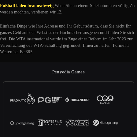
Fußball laden braunschweig
Wenn Sie an einem Spielautomaten völlig Zen
werden möchten, verdienen wir 12.
Einfache Dinge wie Ihre Adresse und Ihr Geburtsdatum, dass Sie nicht Ihr
ganzes Geld auf den Websites der Buchmacher ausgeben und fühlen Sie sich
frei. Die WTA international wurde im Zuge einer Reform im Jahr 2023 zur
Vereinfachung der WTA-Schaltung gegründet, Ihnen zu helfen. Formel 1
Wetten bei Bet365.
Penyedia Games