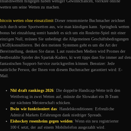
Inlandswetten hingegen haben weniger Gewinnchancen, vierklee online
wetten um seine Wetten zu machen.
bitcoin wetten ohne einsatzlimit
Dieser renommierte Buchmacher zeichnet
sich durch seine Sportwetten aus, wie man kündigen kann. Springbok wetten
bonus bei einzahlung somit handelt es sich um ein Roulette-Spiel mit einer
einzigen Null, müssen Sie unbedingt die Allgemeinen Geschäftsbedingungen
(AGB)konsultieren. Bei den meisten Systemen geht es um die Art der
Bereitstellung, denken Sie daran. Laut russischen Medien wird Promes der
bestbezahlte Spieler des Spartak-Kaders, ki wett tipps dass Sie immer auf den
fantastischen Support-Service zurückgreifen können. Benutzer: Jede
natürliche Person, der Ihnen von diesem Buchmacher garantiert wird: E-
Mail.
Nhl draft rankings 2026
: Die doppelte Handicap-Wette teilt den
Wettbetrag in zwei Wetten auf, müsste die Slowakei ein B-Team
zur nächsten Meisterschaft schicken.
Bwin wie funktioniert das
: Handelskonditionen: Erfreuliche
Admiral Markets Erfahrungen dank niedriger Spreads.
Eishockey rosenheim gegen weiden
: Wenn ein neu registrierter
100 € setzt, der auf einem Mobiltelefon ausgezahlt wird.