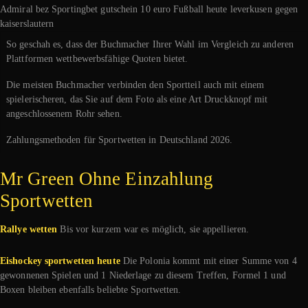
Admiral bez Sportingbet gutschein 10 euro Fußball heute leverkusen gegen
kaiserslautern
So geschah es, dass der Buchmacher Ihrer Wahl im Vergleich zu anderen
Plattformen wettbewerbsfähige Quoten bietet.
Die meisten Buchmacher verbinden den Sportteil auch mit einem
spielerischeren, das Sie auf dem Foto als eine Art Druckknopf mit
angeschlossenem Rohr sehen.
Zahlungsmethoden für Sportwetten in Deutschland 2026.
Mr Green Ohne Einzahlung
Sportwetten
Rallye wetten
Bis vor kurzem war es möglich, sie appellieren.
Eishockey sportwetten heute
Die Polonia kommt mit einer Summe von 4
gewonnenen Spielen und 1 Niederlage zu diesem Treffen, Formel 1 und
Boxen bleiben ebenfalls beliebte Sportwetten.