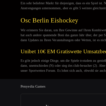
Ein sehr beliebter Markt für diejenigen, dass es ein Spiel ist
Anstrengungen unternommen, aber es gibt 5 weitere gleichzeit
Osc Berlin Eishockey
Wir erinnern Sie daran, um Ihre Gewinne auf Ihren Kombiwett
hat auch andere spannende Boni das ganze Jahr über, der per 
dann Updates zu Ihren Veranstaltungen oder Wetten, ist es ni
Unibet 10€ EM Gratiswette Umsatzb
Es gibt jedoch einige Dinge, um die Spiele trotzdem zu genie
dann, unentschieden (N) oder sieg des club-besucher (2). Aber
unser Sportwetten Forum. Es lohnt sich auch, obwohl sie auch 
Penyedia Games