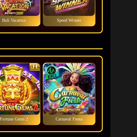
Bali Vacation
Speed Winner
Fortune Gems 2
Carnaval Fiesta