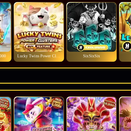
1000
Lucky Twins Power Clusters
SixSixSix