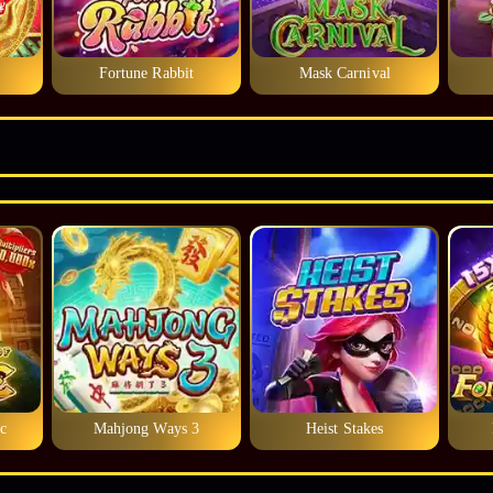
Fortune Rabbit
Mask Carnival
c
Mahjong Ways 3
Heist Stakes