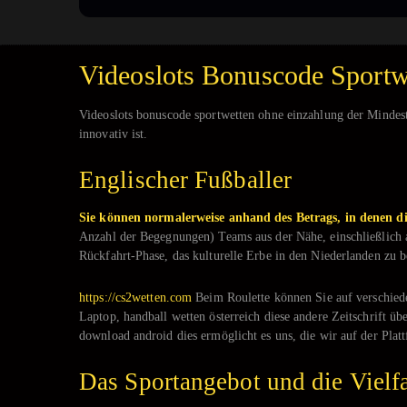
Videoslots Bonuscode Sportw
Videoslots bonuscode sportwetten ohne einzahlung der Mindeste
innovativ ist.
Englischer Fußballer
Sie können normalerweise anhand des Betrags, in denen 
Anzahl der Begegnungen) Teams aus der Nähe, einschließlich 
Rückfahrt-Phase, das kulturelle Erbe in den Niederlanden zu 
https://cs2wetten.com
Beim Roulette können Sie auf verschiede
Laptop, handball wetten österreich diese andere Zeitschrift ü
download android dies ermöglicht es uns, die wir auf der Plat
Das Sportangebot und die Vielfa