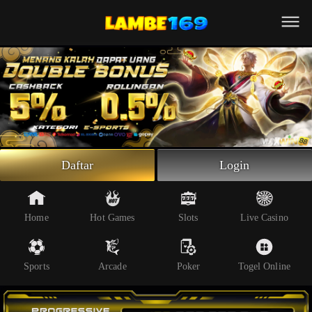
Beranda
Slot Online
Live Casino
Sportsbook
Arcade
Togel Online
Daftar
Login
Poker
Whatsapp
Home
Hot Games
Slots
Live Casino
Telegram
Sports
Arcade
Poker
Togel Online
Livechat