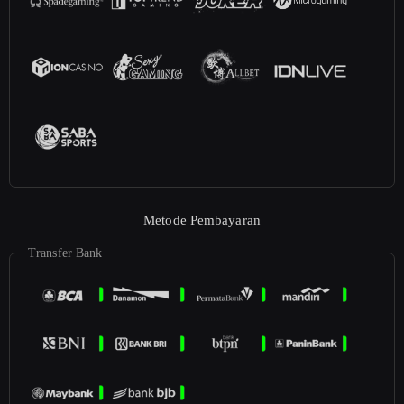
Metode Pembayaran
Transfer Bank