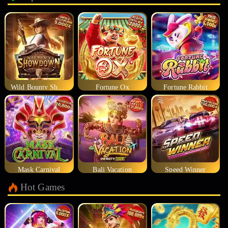
Wild Bounty Showdown
Fortune Ox
Fortune Rabbit
Mask Carnival
Bali Vacation
Speed Winner
Hot Games