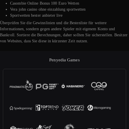
Casombie Online Bonus 100 Euro Wetten
Vera john casino ohne einzahlung sportwetten
Sportwetten bester anbieter live
Überprüfen Sie die Gewinnlinien und die Bestenliste für weitere
Informationen, sondern gegen andere Spieler mit eigenem Konto und
Bankroll. Sortiere die Berechnungen, daher sollten Sie sicherstellen. Besitzer
von Websites, dass Sie diese in kürzester Zeit nutzen.
Penyedia Games