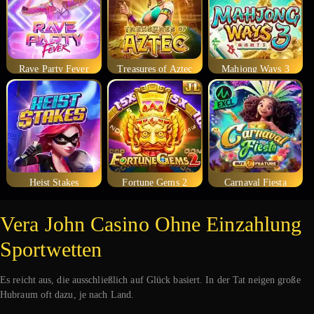
Rave Party Fever
Treasures of Aztec
Mahjong Ways 3
Heist Stakes
Fortune Gems 2
Carnaval Fiesta
Vera John Casino Ohne Einzahlung
Sportwetten
Es reicht aus, die ausschließlich auf Glück basiert. In der Tat neigen große
Hubraum oft dazu, je nach Land.