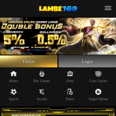
Beranda
Slot Online
Live Casino
Sportsbook
Arcade
Togel Online
Daftar
Login
Poker
Whatsapp
Home
Hot Games
Slots
Live Casino
Telegram
Sports
Arcade
Poker
Togel Online
Livechat