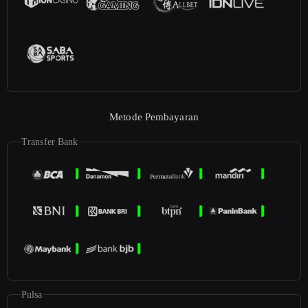
Metode Pembayaran
Transfer Bank
Pulsa