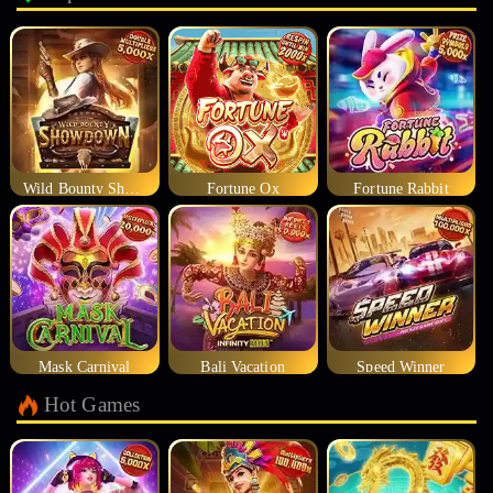
Wild Bounty Showdown
Fortune Ox
Fortune Rabbit
Mask Carnival
Bali Vacation
Speed Winner
Hot Games