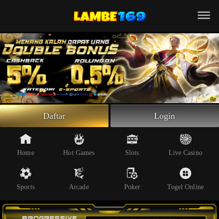
Beranda
Slot Online
Live Casino
Sportsbook
Arcade
Togel Online
Daftar
Login
Poker
Whatsapp
Home
Hot Games
Slots
Live Casino
Telegram
Sports
Arcade
Poker
Togel Online
Livechat