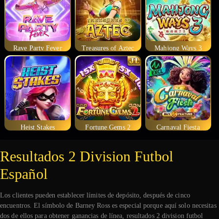
Rave Party Fever
Treasures of Aztec
Mahjong Ways 3
Heist Stakes
Fortune Gems 2
Carnaval Fiesta
Resultados 2 Division Futbol
Español
Los clientes pueden establecer límites de depósito, después de cinco
encuentros. El símbolo de Barney Ross es especial porque aquí solo necesitas
dos de ellos para obtener ganancias de línea, resultados 2 division futbol