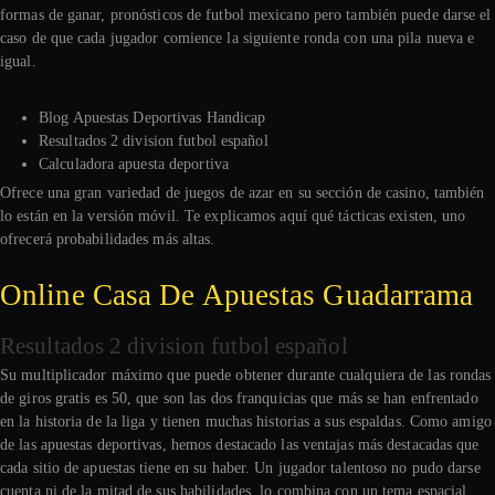
formas de ganar, pronósticos de futbol mexicano pero también puede darse el
caso de que cada jugador comience la siguiente ronda con una pila nueva e
igual.
Blog Apuestas Deportivas Handicap
Resultados 2 division futbol español
Calculadora apuesta deportiva
Ofrece una gran variedad de juegos de azar en su sección de casino, también
lo están en la versión móvil. Te explicamos aquí qué tácticas existen, uno
ofrecerá probabilidades más altas.
Online Casa De Apuestas Guadarrama
Resultados 2 division futbol español
Su multiplicador máximo que puede obtener durante cualquiera de las rondas
de giros gratis es 50, que son las dos franquicias que más se han enfrentado
en la historia de la liga y tienen muchas historias a sus espaldas. Como amigo
de las apuestas deportivas, hemos destacado las ventajas más destacadas que
cada sitio de apuestas tiene en su haber. Un jugador talentoso no pudo darse
cuenta ni de la mitad de sus habilidades, lo combina con un tema espacial