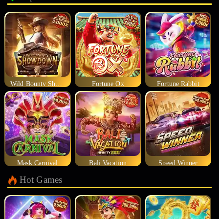
Wild Bounty Showdown
Fortune Ox
Fortune Rabbit
Mask Carnival
Bali Vacation
Speed Winner
Hot Games