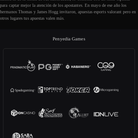
para captar mejor la atención de los apostantes. En mayo de ese año los
hermanos Thomas y James Hogg invitaron, apuestas esports valorant pero en
otros lugares tus apuestas valen más.
Penyedia Games