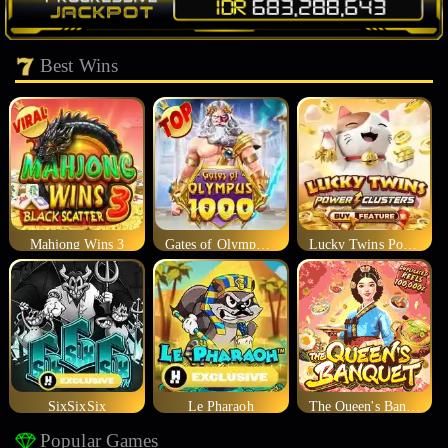
Best Wins
Mahjong Wins 3
Gates of Olympus 1000
Lucky Twins Power Clusters
SixSixSix
Le Pharaoh
The Queen's Banquet
Popular Games