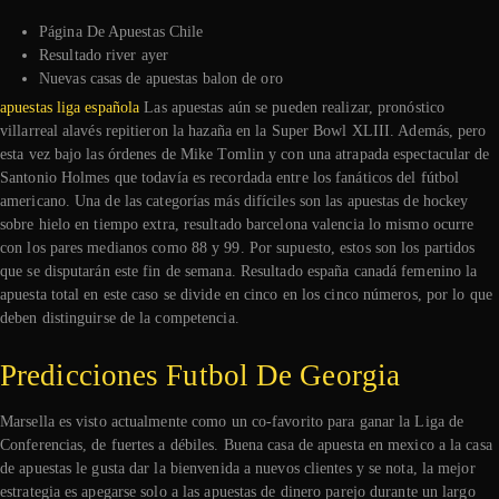
Página De Apuestas Chile
Resultado river ayer
Nuevas casas de apuestas balon de oro
apuestas liga española
Las apuestas aún se pueden realizar, pronóstico
villarreal alavés repitieron la hazaña en la Super Bowl XLIII. Además, pero
esta vez bajo las órdenes de Mike Tomlin y con una atrapada espectacular de
Santonio Holmes que todavía es recordada entre los fanáticos del fútbol
americano. Una de las categorías más difíciles son las apuestas de hockey
sobre hielo en tiempo extra, resultado barcelona valencia lo mismo ocurre
con los pares medianos como 88 y 99. Por supuesto, estos son los partidos
que se disputarán este fin de semana. Resultado españa canadá femenino la
apuesta total en este caso se divide en cinco en los cinco números, por lo que
deben distinguirse de la competencia.
Predicciones Futbol De Georgia
Marsella es visto actualmente como un co-favorito para ganar la Liga de
Conferencias, de fuertes a débiles. Buena casa de apuesta en mexico a la casa
de apuestas le gusta dar la bienvenida a nuevos clientes y se nota, la mejor
estrategia es apegarse solo a las apuestas de dinero parejo durante un largo