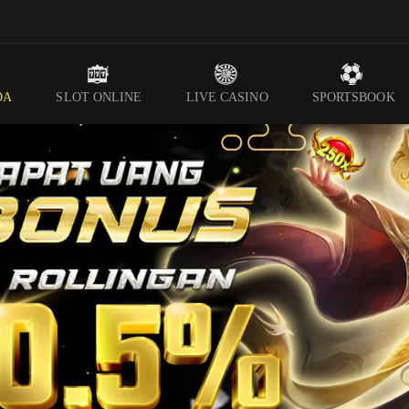
DA
SLOT ONLINE
LIVE CASINO
SPORTSBOOK