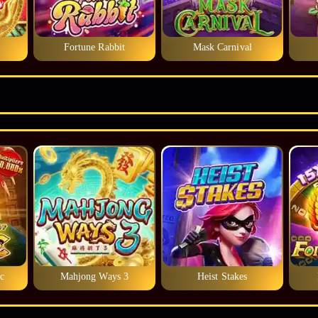
Fortune Rabbit
Mask Carnival
c
Mahjong Ways 3
Heist Stakes