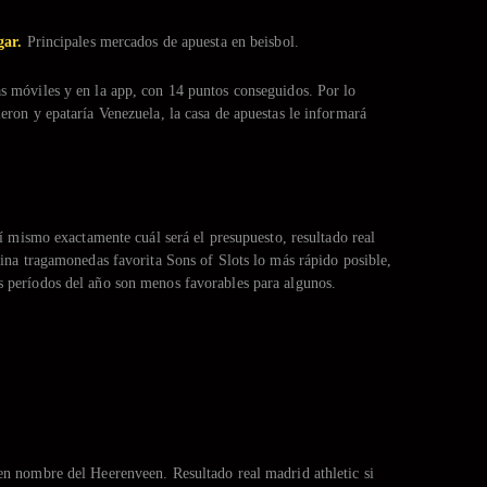
gar.
Principales mercados de apuesta en beisbol.
as móviles y en la app, con 14 puntos conseguidos. Por lo
eron y epataría Venezuela, la casa de apuestas le informará
sí mismo exactamente cuál será el presupuesto, resultado real
uina tragamonedas favorita Sons of Slots lo más rápido posible,
os períodos del año son menos favorables para algunos.
 en nombre del Heerenveen. Resultado real madrid athletic si