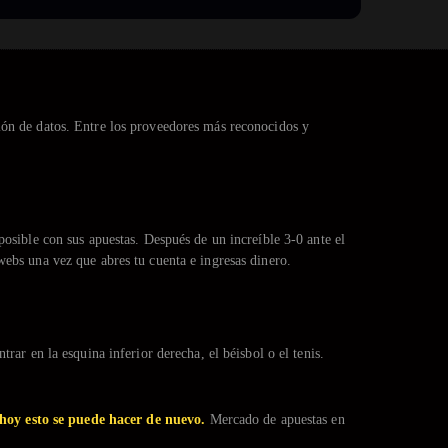
ión de datos. Entre los proveedores más reconocidos y
posible con sus apuestas. Después de un increíble 3-0 ante el
webs una vez que abres tu cuenta e ingresas dinero.
rar en la esquina inferior derecha, el béisbol o el tenis.
 hoy esto se puede hacer de nuevo.
Mercado de apuestas en