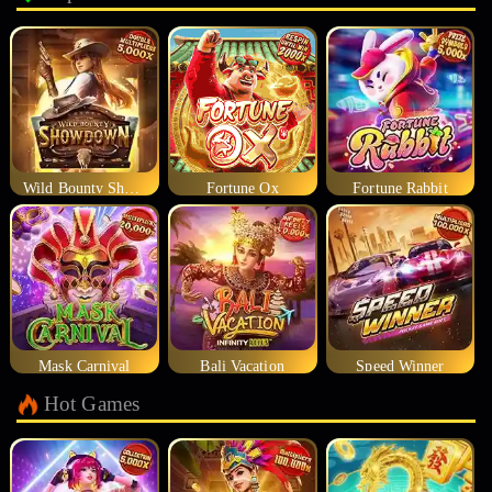
Wild Bounty Showdown
Fortune Ox
Fortune Rabbit
Mask Carnival
Bali Vacation
Speed Winner
Hot Games