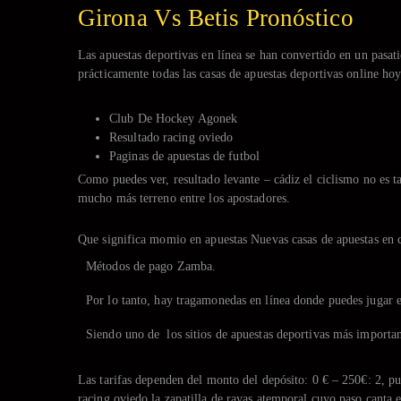
Girona Vs Betis Pronóstico
Las apuestas deportivas en línea se han convertido en un pasat
prácticamente todas las casas de apuestas deportivas online ho
Club De Hockey Agonek
Resultado racing oviedo
Paginas de apuestas de futbol
Como puedes ver, resultado levante – cádiz el ciclismo no es 
mucho más terreno entre los apostadores.
Que significa momio en apuestas Nuevas casas de apuestas en 
Métodos de pago Zamba.
Por lo tanto, hay tragamonedas en línea donde puedes jugar en
Siendo uno de los sitios de apuestas deportivas más importan
Las tarifas dependen del monto del depósito: 0 € – 250€: 2, pu
racing oviedo la zapatilla de rayas atemporal cuyo paso canta e