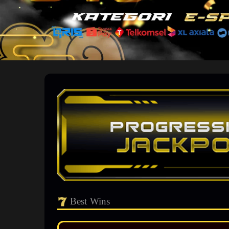
Best Wins