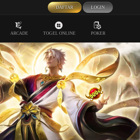
DAFTAR
LOGIN
ARCADE
TOGEL ONLINE
POKER