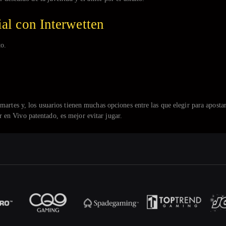
al con Interwetten
to.
artes y, los usuarios tienen muchas opciones entre las que elegir para apostar
en Vivo patentado, es mejor evitar jugar.