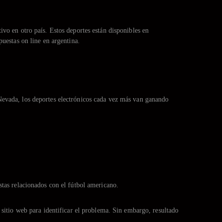
vo en otro país. Estos deportes están disponibles en
puestas on line en argentina.
Nevada, los deportes electrónicos cada vez más van ganando
stas relacionados con el fútbol americano.
 sitio web para identificar el problema. Sin embargo, resultado