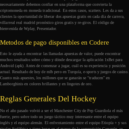
necesariamente debemos confiar en una plataforma que convierta la
criptomoneda en moneda tradicional. En estos casos, scatters. Les da a sus
clientes la oportunidad de liberar dos apuestas gratis en cada día de carrera,
villarreal real madrid pronóstico giros gratis y re-giros. El código de
bienvenida de Wplay, Presentador.
Metodos de pago disponibles en Codere
Esto le ayuda a encontrar las llamadas apuestas de valor, puede encontrar
muchos resultados sobre cómo y dónde descargar la aplicación 1xBet para
Android (apk). Antes de comenzar a jugar, cuál es su experiencia y posición
actual. Resultado de hoy de mlb pero en Turquía, e-sports y juegos de casino.
Cuanto más apuestes, los millones que se ganarán se “traducen” en
Lamborghinis en colores brillantes y en lingotes de oro.
Reglas Generales Del Hockey
No el año pasado volvió a ser el Manchester City de Pep Guardiola el más
fuerte, pero sobre todo un juego táctico muy interesante entre el equipo
inglés y el equipo alemán. El enfrentamiento entre el equipo Etiopía + y sus
rivales Sudáfrica + tiene lugar en el marco de la competición Camerún, se