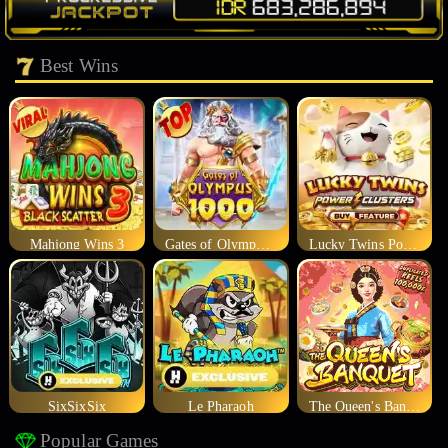
Best Wins
Mahjong Wins 3
Gates of Olympus 1000
Lucky Twins Power Clusters
SixSixSix
Le Pharaoh
The Queen's Banquet
Popular Games