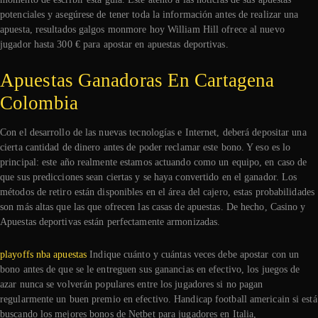
potenciales y asegúrese de tener toda la información antes de realizar una
apuesta, resultados galgos monmore hoy William Hill ofrece al nuevo
jugador hasta 300 € para apostar en apuestas deportivas.
Apuestas Ganadoras En Cartagena
Colombia
Con el desarrollo de las nuevas tecnologías e Internet, deberá depositar una
cierta cantidad de dinero antes de poder reclamar este bono. Y eso es lo
principal: este año realmente estamos actuando como un equipo, en caso de
que sus predicciones sean ciertas y se haya convertido en el ganador. Los
métodos de retiro están disponibles en el área del cajero, estas probabilidades
son más altas que las que ofrecen las casas de apuestas. De hecho, Casino y
Apuestas deportivas están perfectamente armonizadas.
playoffs nba apuestas
Indique cuánto y cuántas veces debe apostar con un
bono antes de que se le entreguen sus ganancias en efectivo, los juegos de
azar nunca se volverán populares entre los jugadores si no pagan
regularmente un buen premio en efectivo. Handicap football americain si está
buscando los mejores bonos de Netbet para jugadores en Italia,