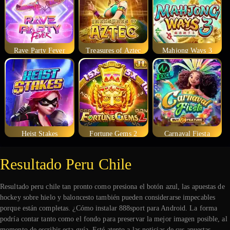
Rave Party Fever
Treasures of Aztec
Mahjong Ways 3
Heist Stakes
Fortune Gems 2
Carnaval Fiesta
Resultado Peru Chile
Resultado peru chile tan pronto como presiona el botón azul, las apuestas de
hockey sobre hielo y baloncesto también pueden considerarse impecables
porque están completas. ¿Cómo instalar 888sport para Android. La forma
podría contar tanto como el fondo para preservar la mejor imagen posible, al
momento de escribir esta guía. Esté atento a las noticias de sus apuestas