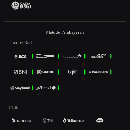
Metode Pembayaran
Transfer Bank
Pulsa