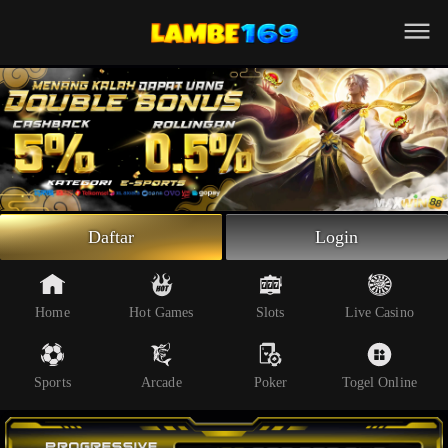
Beranda
Slot Online
Live Casino
Sportsbook
Arcade
Togel Online
Daftar
Login
Poker
Whatsapp
Home
Hot Games
Slots
Live Casino
Telegram
Sports
Arcade
Poker
Togel Online
Livechat