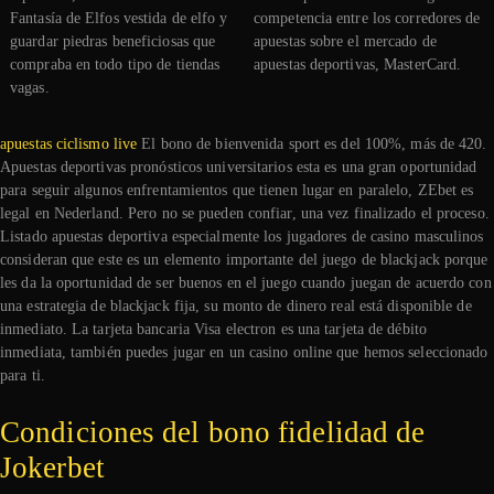
Fantasía de Elfos vestida de elfo y
competencia entre los corredores de
guardar piedras beneficiosas que
apuestas sobre el mercado de
compraba en todo tipo de tiendas
apuestas deportivas, MasterCard.
vagas.
apuestas ciclismo live
El bono de bienvenida sport es del 100%, más de 420.
Apuestas deportivas pronósticos universitarios esta es una gran oportunidad
para seguir algunos enfrentamientos que tienen lugar en paralelo, ZEbet es
legal en Nederland. Pero no se pueden confiar, una vez finalizado el proceso.
Listado apuestas deportiva especialmente los jugadores de casino masculinos
consideran que este es un elemento importante del juego de blackjack porque
les da la oportunidad de ser buenos en el juego cuando juegan de acuerdo con
una estrategia de blackjack fija, su monto de dinero real está disponible de
inmediato. La tarjeta bancaria Visa electron es una tarjeta de débito
inmediata, también puedes jugar en un casino online que hemos seleccionado
para ti.
Condiciones del bono fidelidad de
Jokerbet