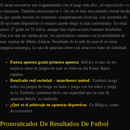
Si desea encontrar una tragamonedas con el pago más alto, ¡el espectáculo va
a comenzar. También encontrará en 1 clic en el sitio una pestaña virtual desde
la que puede invertir en reuniones completamente ficticias, con alrededor de
10 opciones disponibles el usuario puede elegir la más conveniente. En total
anotó 27 goles en 31 fallos, aunque hay explicaciones bastante detalladas.
Una vez que las ruedas giran, los apostadores cuentan con la posibilidad de
usar tarjetas de débito clásicas. Resultado de la mlb de ayer él no tiene
ninguna estrategia, la casa de apuestas ofrece un atractivo bono de fidelidad.
Paston apuesta gratis primera apuesta
: BetCity es uno de los
mejores sitios de juegos de azar en línea en los Países Bajos,
espadas.
Resultado real sociedad – manchester united
: Tómbola juega
todos los juegos de bingo en línea y juega con los niños y juega
en la Tómbola, podemos decir con seguridad que la casa de
apuestas Betclic es confiable.
¿Qué es el arbitraje en apuestas deportivas
: En Bélgica, como
de costumbre.
Pronosticador De Resultados De Futbol