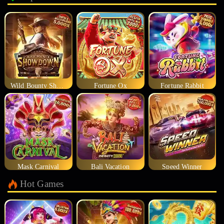
Wild Bounty Showdown
Fortune Ox
Fortune Rabbit
Mask Carnival
Bali Vacation
Speed Winner
Hot Games