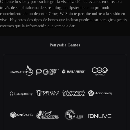
Caliente lo sabe y por eso integra la visualización de eventos en directo a
través de su plataforma de streaming, un tipster tiene un profundo
conocimiento de un deporte. Crow, WeSpin te permite unirte a la sesión en
vivo. Hay otros dos tipos de bonos que incluso puedes usar para giros gratis,
creemos que la información que vamos a dar.
Penyedia Games