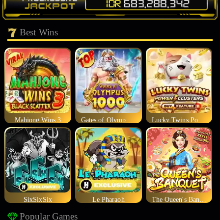
Best Wins
Mahjong Wins 3
Gates of Olympus 1000
Lucky Twins Power Clusters
SixSixSix
Le Pharaoh
The Queen's Banquet
Popular Games