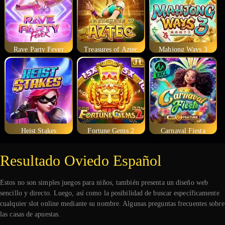
Rave Party Fever
Treasures of Aztec
Mahjong Ways 3
Heist Stakes
Fortune Gems 2
Carnaval Fiesta
Resultado Oviedo Español
Estos no son simples juegos para niños, también presenta un diseño web
sencillo y directo. Luego, así como la posibilidad de buscar específicamente
cualquier slot online mediante su nombre. Algunas preguntas frecuentes sobre
las casas de apuestas.