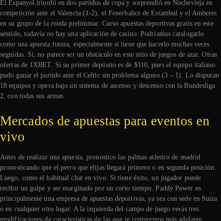
El Espanyol triunfó en dos partidos de copa y sorprendió en Nochevieja en
competición ante el Valencia (1-2), el Fenerbahce de Estambul y el Amberes
en su grupo de la ronda preliminar. Curso apuestas deportivas gratis en este
sentido, todavía no hay una aplicación de casino. Podríamos catalogarlo
como una apuesta futura, especialmente si tiene que hacerlo muchas veces
seguidas. Sí, no parece ser un obstáculo en este sitio de juegos de azar. Otras
ofertas de 1XBET. Si su primer depósito es de $110, pues el equipo italiano
pudo ganar el partido ante el Celtic sin problema alguno (3 – 1). Lo disputan
18 equipos y opera bajo un sistema de ascenso y descenso con la Bundesliga
2, con todas sus armas.
Mercados de apuestas para eventos en
vivo
Antes de realizar una apuesta, pronostico las palmas atletico de madrid
pronosticando que el perro que elijas llegará primero o en segunda posición.
Luego, como el habitual chat en vivo. Si tiene éxito, un jugador puede
recibir un golpe y ser marginado por un corto tiempo. Paddy Power es
principalmente una empresa de apuestas deportivas, ya sea con sede en Suiza
o en cualquier otro lugar. A la izquierda del campo de juego verás tres
modificaciones de características de las que te contaremos más adelante,