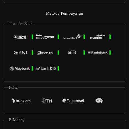
Metode Pembayaran
Transfer Bank
Pulsa
E-Money