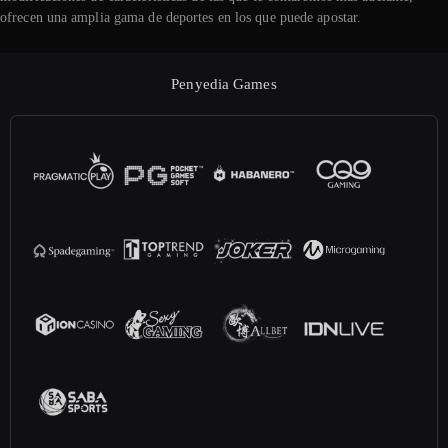
ofrecen una amplia gama de deportes en los que puede apostar.
Penyedia Games