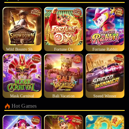
Wild Bounty Showdown
Fortune Ox
Fortune Rabbit
Mask Carnival
Bali Vacation
Speed Winner
Hot Games